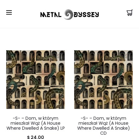
US Store |
Visit EU/UK Store
-S- – Dom, w którym
-S- – Dom, w którym
mieszkał Wąż (A House
mieszkał Wąż (A House
Where Dwelled A Snake) LP
Where Dwelled A Snake)
CD
$
24.00